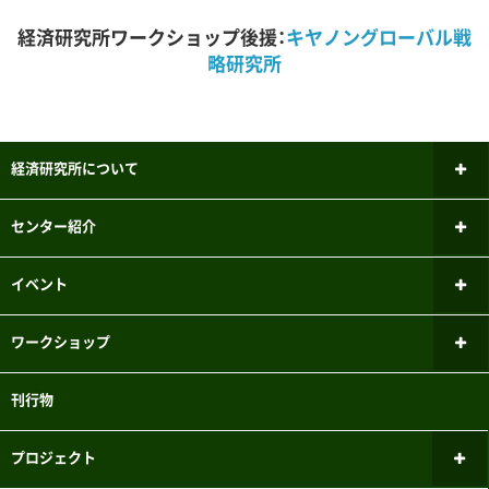
経済研究所ワークショップ後援：
キヤノングローバル戦
略研究所
経済研究所について
所長あいさつ
センター紹介
研究倫理審査委員会
ファイナンシャル・ジェロントロジー
イベント
研究センター
研究者紹介
新しいお知らせ
ワークショップ
パネルデータ設計・解析センター
メーリングリスト
過去のお知らせ
ミクロ経済学ワークショップ
刊行物
国際経済学研究センター
実験参加者募集システムのご案内
マクロ経済学ワークショップ
こどもの機会均等研究センター
プロジェクト
三田キャンパスでの研究目的でのパソコン教室利用について