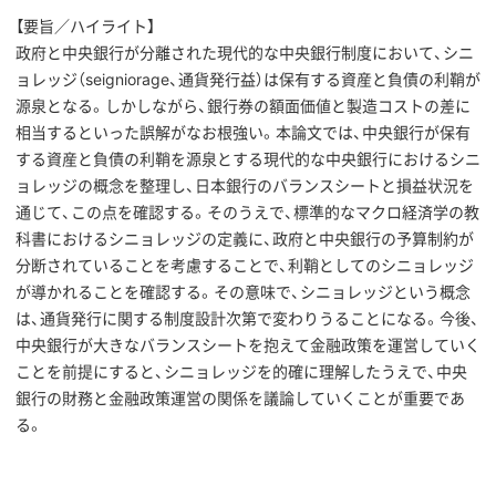
【要旨／ハイライト】
政府と中央銀行が分離された現代的な中央銀行制度において、シニ
ョレッジ（
seigniorage
、通貨発行益）は保有する資産と負債の利鞘が
源泉となる。しかしながら、銀行券の額面価値と製造コストの差に
相当するといった誤解がなお根強い。本論文では、中央銀行が保有
する資産と負債の利鞘を源泉とする現代的な中央銀行におけるシニ
ョレッジの概念を整理し、日本銀行のバランスシートと損益状況を
通じて、この点を確認する。そのうえで、標準的なマクロ経済学の教
科書におけるシニョレッジの定義に、政府と中央銀行の予算制約が
分断されていることを考慮することで、利鞘としてのシニョレッジ
が導かれることを確認する。その意味で、シニョレッジという概念
は、通貨発行に関する制度設計次第で変わりうることになる。今後、
中央銀行が大きなバランスシートを抱えて金融政策を運営していく
ことを前提にすると、シニョレッジを的確に理解したうえで、中央
銀行の財務と金融政策運営の関係を議論していくことが重要であ
る。