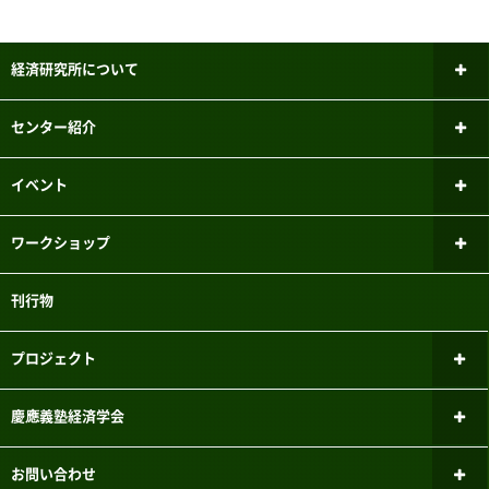
経済研究所について
所長あいさつ
センター紹介
研究倫理審査委員会
ファイナンシャル・ジェロントロジー
イベント
研究センター
研究者紹介
新しいお知らせ
ワークショップ
パネルデータ設計・解析センター
メーリングリスト
過去のお知らせ
ミクロ経済学ワークショップ
刊行物
国際経済学研究センター
実験参加者募集システムのご案内
マクロ経済学ワークショップ
こどもの機会均等研究センター
プロジェクト
三田キャンパスでの研究目的でのパソコン教室利用について
計量経済学ワークショップ
FinTEKセンター
現行のプロジェクト
慶應義塾経済学会
応用経済学ワークショップ
財政金融研究センター
過去のプロジェクト
経済学会のあゆみ
お問い合わせ