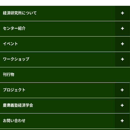
経済研究所について
所長あいさつ
センター紹介
研究倫理審査委員会
ファイナンシャル・ジェロントロジー
イベント
研究センター
研究者紹介
新しいお知らせ
ワークショップ
パネルデータ設計・解析センター
メーリングリスト
過去のお知らせ
ミクロ経済学ワークショップ
刊行物
国際経済学研究センター
実験参加者募集システムのご案内
マクロ経済学ワークショップ
こどもの機会均等研究センター
プロジェクト
三田キャンパスでの研究目的でのパソコン教室利用について
計量経済学ワークショップ
FinTEKセンター
現行のプロジェクト
慶應義塾経済学会
応用経済学ワークショップ
財政金融研究センター
過去のプロジェクト
経済学会のあゆみ
お問い合わせ
学史・思想史ワークショップ
マーケットデザイン研究センター