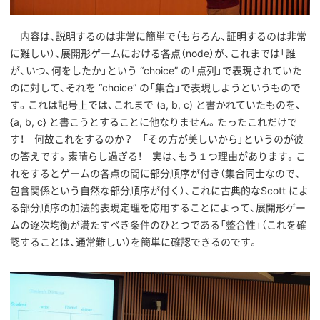
内容は、説明するのは非常に簡単で（もちろん、証明するのは非常
に難しい）、展開形ゲームにおける各点（node）が、これまでは「誰
が、いつ、何をしたか」という “choice” の「点列」で表現されていた
のに対して、それを “choice” の「集合」で表現しようというもので
す。これは記号上では、これまで (a, b, c) と書かれていたものを、
{a, b, c} と書こうとすることに他なりません。たったこれだけで
す！ 何故これをするのか？ 「その方が美しいから」というのが彼
の答えです。素晴らし過ぎる！ 実は、もう１つ理由があります。こ
れをするとゲームの各点の間に部分順序が付き（集合同士なので、
包含関係という自然な部分順序が付く）、これに古典的なScott によ
る部分順序の加法的表現定理を応用することによって、展開形ゲー
ムの逐次均衡が満たすべき条件のひとつである「整合性」（これを確
認することは、通常難しい）を簡単に確認できるのです。