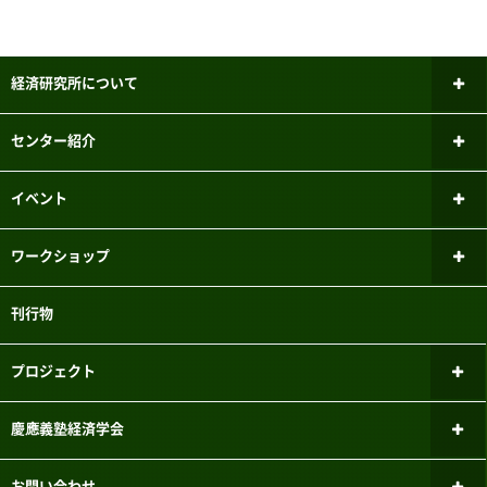
経済研究所について
所長あいさつ
センター紹介
研究倫理審査委員会
ファイナンシャル・ジェロントロジー
イベント
研究センター
研究者紹介
新しいお知らせ
ワークショップ
パネルデータ設計・解析センター
メーリングリスト
過去のお知らせ
ミクロ経済学ワークショップ
刊行物
国際経済学研究センター
実験参加者募集システムのご案内
マクロ経済学ワークショップ
こどもの機会均等研究センター
プロジェクト
三田キャンパスでの研究目的でのパソコン教室利用について
計量経済学ワークショップ
FinTEKセンター
現行のプロジェクト
慶應義塾経済学会
応用経済学ワークショップ
財政金融研究センター
過去のプロジェクト
経済学会のあゆみ
お問い合わせ