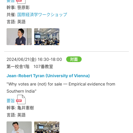
要旨
幹事: 笹原彰
共催:
国際経済学ワークショップ
言語: 英語
2024/06/21(金)
16:30-18:00
対面
第一校舎1階 107番教室
Jean-Robert Tyran (University of Vienna)
"Why votes are (not) for sale — Empirical evidence from
Southern India"
要旨
幹事: 亀井憲樹
言語: 英語