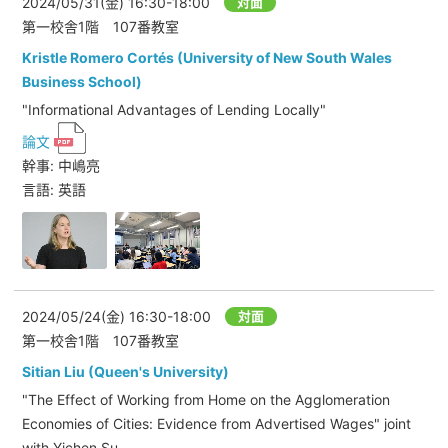
2024/05/31(金)
16:30-18:00
対面
第一校舎1階 107番教室
Kristle Romero Cortés (University of New South Wales
Business School)
"Informational Advantages of Lending Locally"
論文
幹事: 中嶋亮
言語: 英語
2024/05/24(金)
16:30-18:00
対面
第一校舎1階 107番教室
Sitian Liu (Queen's University)
"The Effect of Working from Home on the Agglomeration
Economies of Cities: Evidence from Advertised Wages" joint
with Yichen Su