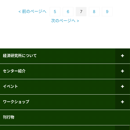
< 前のページへ
5
6
7
8
9
次のページへ >
経済研究所について
所長あいさつ
センター紹介
研究倫理審査委員会
ファイナンシャル・ジェロントロジー
イベント
研究センター
研究者紹介
新しいお知らせ
ワークショップ
パネルデータ設計・解析センター
メーリングリスト
過去のお知らせ
ミクロ経済学ワークショップ
刊行物
国際経済学研究センター
実験参加者募集システムのご案内
マクロ経済学ワークショップ