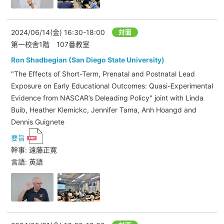
2024/06/14(金)
16:30-18:00
対面
第一校舎1階 107番教室
Ron Shadbegian (San Diego State University)
"The Effects of Short-Term, Prenatal and Postnatal Lead
Exposure on Early Educational Outcomes: Quasi-Experimental
Evidence from NASCAR’s Deleading Policy" joint with Linda
Buib, Heather Klemickc, Jennifer Tama, Anh Hoangd and
Dennis Guignete
要旨
幹事: 遠藤正寛
言語: 英語