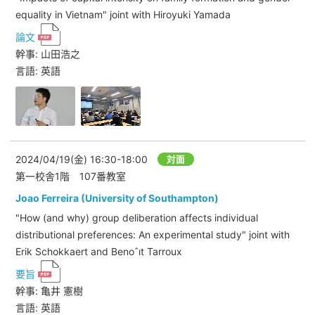
equality in Vietnam" joint with Hiroyuki Yamada
論文
幹事: 山田浩之
言語: 英語
2024/04/19(金)
16:30-18:00
対面
第一校舎1階 107番教室
Joao Ferreira (University of Southampton)
"How (and why) group deliberation affects individual
distributional preferences: An experimental study" joint with
Erik Schokkaert and Benoˆıt Tarroux
要旨
幹事: 亀井 憲樹
言語: 英語