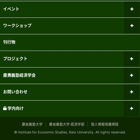
研究倫理審査委員会
ファイナンシャル・ジェロントロジー
イベント
研究センター
研究者紹介
新しいお知らせ
ワークショップ
パネルデータ設計・解析センター
メーリングリスト
過去のお知らせ
ミクロ経済学ワークショップ
刊行物
国際経済学研究センター
実験参加者募集システムのご案内
マクロ経済学ワークショップ
こどもの機会均等研究センター
プロジェクト
三田キャンパスでの研究目的でのパソコン教室利用について
計量経済学ワークショップ
FinTEKセンター
現行のプロジェクト
慶應義塾経済学会
応用経済学ワークショップ
財政金融研究センター
過去のプロジェクト
経済学会のあゆみ
お問い合わせ
学史・思想史ワークショップ
マーケットデザイン研究センター
刊行物
社会連携について
学内向け
経済史ワークショップ
サステナブルファイナンス研究センター
イベント
受託研究・共同研究の
規程類
慶應義塾大学
慶應義塾大学 経済学部
個人情報保護規程
経済と社会ワークショップ
お申し込みの受付
© Institute for Economic Studies, Keio University. All rights reserved.
会員向け情報
産業・経営ワークショップ