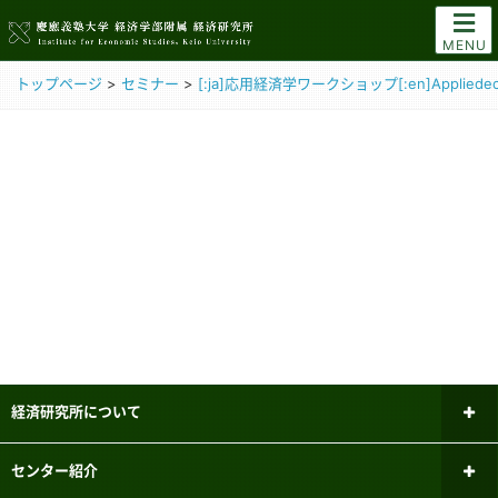
MENU
トップページ
>
セミナー
>
[:ja]応用経済学ワークショップ[:en]Appliedecon
経済研究所について
所長あいさつ
センター紹介