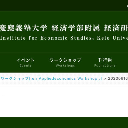
イベント
ワークショップ
刊行物
Events
Workshops
Publications
ワークショップ[:en]Appliedeconomics Workshop[:]
>
20230616
研究センター
員会
せ
ロジェクト
マクロ経済学ワークショップ
イベント
研究者紹介
パネルデータ設計・解析センター
会員向け情報
メーリングリスト
計量経済学ワークショップ
リンク
実験参
国際
コン教室利用について
経済史ワークショップ
FinTEKセンター
財政金融研究センター
経済と社会ワークショップ
マーケッ
ー