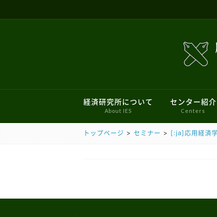
経済研究所について
センター紹介
About IES
Centers
トップページ
>
セミナー
>
[:ja]応用経済学
所長あいさつ
ファイナンシャル・ジェロントロジー
新しいお知らせ
ミクロ経済学ワークショップ
現行のプロジェクト
経済学会のあゆみ
研究倫理審査委
過去のお知ら
刊行物
過去のプ
三田キャンパスでの研究目的でのパソ
こどもの機会均等研究センター
学史・思想史ワークショップ
サステナブルファイナンス研究センタ
特別ワークショップ