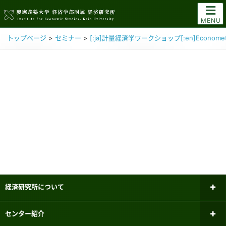
MENU
トップページ
>
セミナー
>
[:ja]計量経済学ワークショップ[:en]Econometric
経済研究所について
所長あいさつ
センター紹介