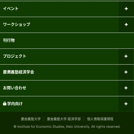
研究倫理審査委員会
ファイナンシャル・ジェロントロジー
イベント
研究センター
研究者紹介
新しいお知らせ
ワークショップ
パネルデータ設計・解析センター
メーリングリスト
過去のお知らせ
ミクロ経済学ワークショップ
刊行物
国際経済学研究センター
実験参加者募集システムのご案内
マクロ経済学ワークショップ
こどもの機会均等研究センター
プロジェクト
三田キャンパスでの研究目的でのパソコン教室利用について
計量経済学ワークショップ
FinTEKセンター
現行のプロジェクト
慶應義塾経済学会
応用経済学ワークショップ
財政金融研究センター
過去のプロジェクト
経済学会のあゆみ
お問い合わせ
学史・思想史ワークショップ
マーケットデザイン研究センター
刊行物
社会連携について
学内向け
経済史ワークショップ
サステナブルファイナンス研究センター
イベント
受託研究・共同研究の
規程類
慶應義塾大学
慶應義塾大学 経済学部
個人情報保護規程
経済と社会ワークショップ
お申し込みの受付
© Institute for Economic Studies, Keio University. All rights reserved.
会員向け情報
産業・経営ワークショップ