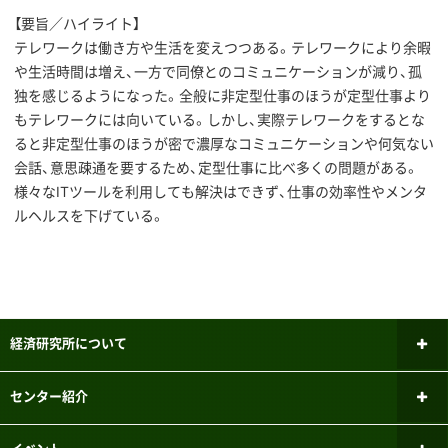
【要旨／ハイライト】
テレワークは働き方や生活を変えつつある。テレワークにより余暇
や生活時間は増え、一方で同僚とのコミュニケーションが減り、孤
独を感じるようになった。全般に非定型仕事のほうが定型仕事より
もテレワークには向いている。しかし、実際テレワークをするとな
ると非定型仕事のほうが密で濃厚なコミュニケーションや何気ない
会話、意思疎通を要するため、定型仕事に比べ多くの問題がある。
様々なITツールを利用しても解決はできず、仕事の効率性やメンタ
ルヘルスを下げている。
経済研究所について
所長あいさつ
センター紹介
研究倫理審査委員会
ファイナンシャル・ジェロントロジー