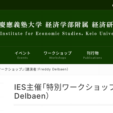
イベント
ワークショップ
刊行物
Events
Workshops
Publications
ークショップ」（講演者：Freddy Delbaen）
研究センター
員会
せ
ロジェクト
マクロ経済学ワークショップ
イベント
研究者紹介
パネルデータ設計・解析センター
会員向け情報
メーリングリスト
計量経済学ワークショップ
リンク
実験参
国際
コン教室利用について
経済史ワークショップ
FinTEKセンター
財政金融研究センター
経済と社会ワークショップ
マーケッ
IES主催「特別ワークショップ」
ー
Delbaen）