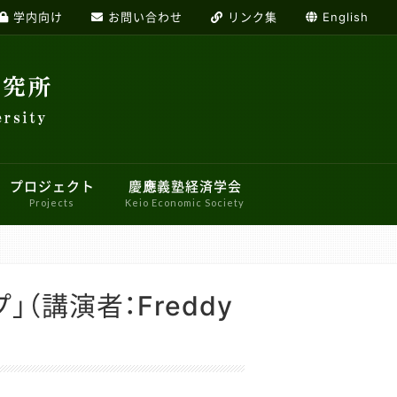
学内向け
お問い合わせ
リンク集
English
プロジェクト
慶應義塾経済学会
Projects
Keio Economic Society
加者募集システムのご案内
経済学研究センター
応用経済学ワークショップ
トデザイン研究センター
産業・経営ワークショップ
（講演者：Freddy