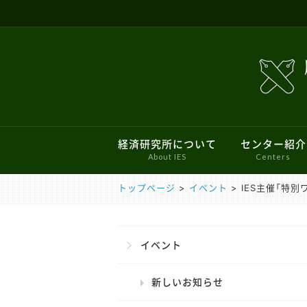
経済研究所について
センター紹介
About IES
Centers
トップページ
>
イベント
>
IES主催「特別ワ
所長あいさつ
ファイナンシャル・ジェロントロジー
新しいお知らせ
ミクロ経済学ワークショップ
現行のプロジェクト
経済学会のあゆみ
研究倫理審査委
過去のお知ら
刊行物
過去のプ
三田キャンパスでの研究目的でのパソ
こどもの機会均等研究センター
学史・思想史ワークショップ
サステナブルファイナンス研究センタ
特別ワークショップ
イベント
新しいお知らせ