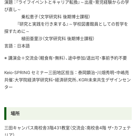
演題 ：『ライフイベントとキャリア転換』～出産・育児経験からの学
び直し～
乗松恵子（文学研究科 後期博士課程）
『研究と実践を行き来する』～学校図書館員としての哲学を
探すために～
植田亜里沙（文学研究科 後期博士課程）
言語 ： 日本語
※ 講演会＋交流会（軽食有・無料）、途中参加/退出可・事前予約不要
Keio-SPRING セミナー三田地区担当 ： 泰岡顕治・川畑秀明・中嶋亮
共催：大学院経済学研究科・経済研究所、KGRI未来共生デザインセン
ター
場所
三田キャンパス南校舎3階431教室（交流会：南校舎4階 ザ・カフェテ
リア）