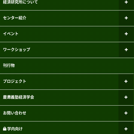
経済研究所について
所長あいさつ
センター紹介
研究倫理審査委員会
ファイナンシャル・ジェロントロジー
イベント
研究センター
研究者紹介
新しいお知らせ
ワークショップ
パネルデータ設計・解析センター
メーリングリスト
過去のお知らせ
ミクロ経済学ワークショップ
刊行物
国際経済学研究センター
実験参加者募集システムのご案内
マクロ経済学ワークショップ
こどもの機会均等研究センター
プロジェクト
三田キャンパスでの研究目的でのパソコン教室利用について
計量経済学ワークショップ
FinTEKセンター
現行のプロジェクト
慶應義塾経済学会
応用経済学ワークショップ
財政金融研究センター
過去のプロジェクト
経済学会のあゆみ
お問い合わせ
学史・思想史ワークショップ
マーケットデザイン研究センター
刊行物
社会連携について
学内向け
経済史ワークショップ