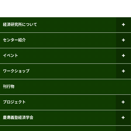
経済研究所について
所長あいさつ
センター紹介
研究倫理審査委員会
ファイナンシャル・ジェロントロジー
イベント
研究センター
研究者紹介
新しいお知らせ
ワークショップ
パネルデータ設計・解析センター
メーリングリスト
過去のお知らせ
ミクロ経済学ワークショップ
刊行物
国際経済学研究センター
実験参加者募集システムのご案内
マクロ経済学ワークショップ
こどもの機会均等研究センター
プロジェクト
三田キャンパスでの研究目的でのパソコン教室利用について
計量経済学ワークショップ
FinTEKセンター
現行のプロジェクト
慶應義塾経済学会
応用経済学ワークショップ
財政金融研究センター
過去のプロジェクト