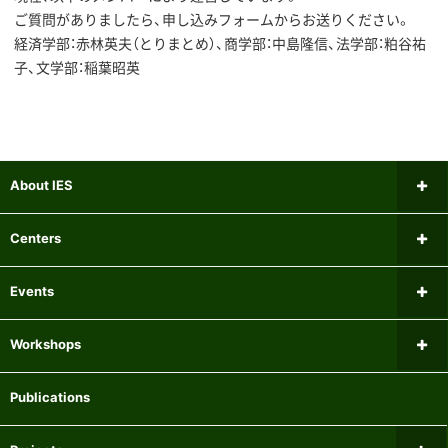
ご質問がありましたら、申し込みフォームからお送りください。
経済学部：赤林英夫（とりまとめ）、商学部：中島隆信、法学部：粕谷祐
子、文学部：稲葉昭英
About IES
Message from the Director
Centers
Institutional Review Board
Research Center for Financial Gerontology
Events
Researchers
Panel Data Research Center
Upcoming Events
Workshops
Mailing list
Center for International Economics
Past Events
Microeconomics Workshop
Publications
Experiment Participant Recruitment System
Center for Research on Equality of Opportunity for Children
Macroeconomics Workshop