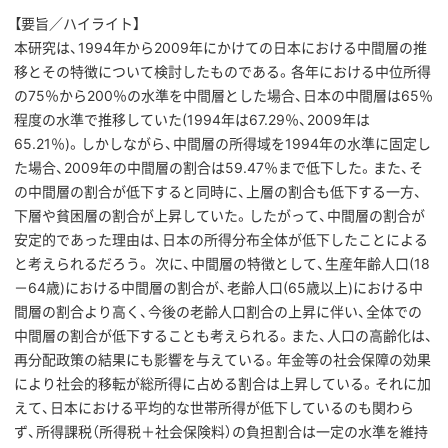
【要旨／ハイライト】
本研究は、1994年から2009年にかけての日本における中間層の推
移とその特徴について検討したものである。各年における中位所得
の75％から200％の水準を中間層とした場合、日本の中間層は65％
程度の水準で推移していた(1994年は67.29％、2009年は
65.21％)。しかしながら、中間層の所得域を1994年の水準に固定し
た場合、2009年の中間層の割合は59.47％まで低下した。また、そ
の中間層の割合が低下すると同時に、上層の割合も低下する一方、
下層や貧困層の割合が上昇していた。したがって、中間層の割合が
安定的であった理由は、日本の所得分布全体が低下したことによる
と考えられるだろう。 次に、中間層の特徴として、生産年齢人口(18
－64歳)における中間層の割合が、老齢人口(65歳以上)における中
間層の割合より高く、今後の老齢人口割合の上昇に伴い、全体での
中間層の割合が低下することも考えられる。また、人口の高齢化は、
再分配政策の結果にも影響を与えている。年金等の社会保障の効果
により社会的移転が総所得に占める割合は上昇している。それに加
えて、日本における平均的な世帯所得が低下しているのも関わら
ず、所得課税（所得税＋社会保険料）の負担割合は一定の水準を維持