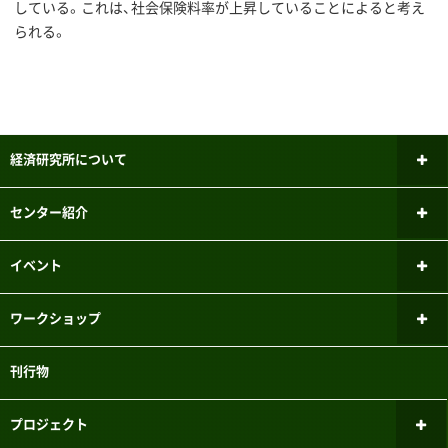
している。これは、社会保険料率が上昇していることによると考え
られる。
経済研究所について
所長あいさつ
センター紹介
研究倫理審査委員会
ファイナンシャル・ジェロントロジー
イベント
研究センター
研究者紹介
新しいお知らせ
ワークショップ
パネルデータ設計・解析センター
メーリングリスト
過去のお知らせ
ミクロ経済学ワークショップ
刊行物
国際経済学研究センター
実験参加者募集システムのご案内
マクロ経済学ワークショップ
こどもの機会均等研究センター
プロジェクト
三田キャンパスでの研究目的でのパソコン教室利用について