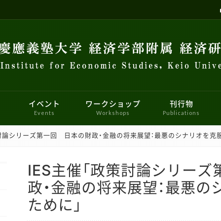
イベント
ワークショップ
刊行物
Events
Workshops
Publications
策討論シリーズ第一回 日本の財政・金融の将来展望：最悪のシナリオを克
研究センター
員会
せ
ロジェクト
マクロ経済学ワークショップ
イベント
研究者紹介
パネルデータ設計・解析センター
会員向け情報
メーリングリスト
計量経済学ワークショップ
リンク
実験参
国際
コン教室利用について
経済史ワークショップ
FinTEKセンター
財政金融研究センター
経済と社会ワークショップ
マーケッ
IES主催「政策討論シリー
ー
政・金融の将来展望：最悪の
ために」