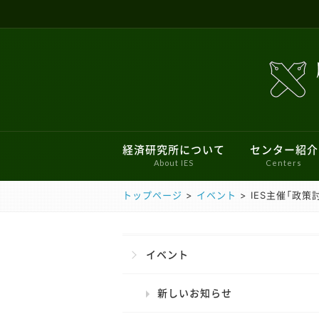
経済研究所について
センター紹介
About IES
Centers
トップページ
>
イベント
>
IES主催「政
所長あいさつ
ファイナンシャル・ジェロントロジー
新しいお知らせ
ミクロ経済学ワークショップ
現行のプロジェクト
経済学会のあゆみ
研究倫理審査委
過去のお知ら
刊行物
過去のプ
三田キャンパスでの研究目的でのパソ
こどもの機会均等研究センター
学史・思想史ワークショップ
サステナブルファイナンス研究センタ
特別ワークショップ
イベント
新しいお知らせ