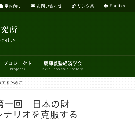
学内向け
お問い合わせ
リンク集
English
プロジェクト
慶應義塾経済学会
Projects
Keio Economic Society
服するために」
加者募集システムのご案内
経済学研究センター
応用経済学ワークショップ
トデザイン研究センター
産業・経営ワークショップ
ズ第一回 日本の財
シナリオを克服する