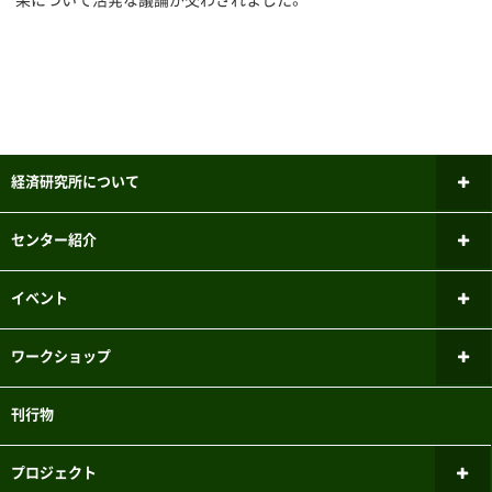
経済研究所について
所長あいさつ
センター紹介
研究倫理審査委員会
ファイナンシャル・ジェロントロジー
イベント
研究センター
研究者紹介
新しいお知らせ
ワークショップ
パネルデータ設計・解析センター
メーリングリスト
過去のお知らせ
ミクロ経済学ワークショップ
刊行物
国際経済学研究センター
実験参加者募集システムのご案内
マクロ経済学ワークショップ
こどもの機会均等研究センター
プロジェクト
三田キャンパスでの研究目的でのパソコン教室利用について